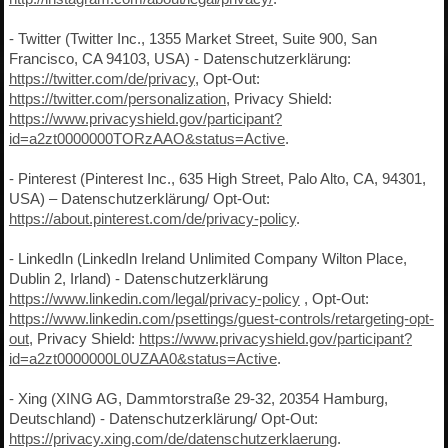
- Twitter (Twitter Inc., 1355 Market Street, Suite 900, San
Francisco, CA 94103, USA) - Datenschutzerklärung:
https://twitter.com/de/privacy
, Opt-Out:
https://twitter.com/personalization
, Privacy Shield:
https://www.privacyshield.gov/participant?
id=a2zt0000000TORzAAO&status=Active
.
- Pinterest (Pinterest Inc., 635 High Street, Palo Alto, CA, 94301,
USA) – Datenschutzerklärung/ Opt-Out:
https://about.pinterest.com/de/privacy-policy
.
- LinkedIn (LinkedIn Ireland Unlimited Company Wilton Place,
Dublin 2, Irland) - Datenschutzerklärung
https://www.linkedin.com/legal/privacy-policy
, Opt-Out:
https://www.linkedin.com/psettings/guest-controls/retargeting-opt-
out
, Privacy Shield:
https://www.privacyshield.gov/participant?
id=a2zt0000000L0UZAA0&status=Active
.
- Xing (XING AG, Dammtorstraße 29-32, 20354 Hamburg,
Deutschland) - Datenschutzerklärung/ Opt-Out:
https://privacy.xing.com/de/datenschutzerklaerung
.