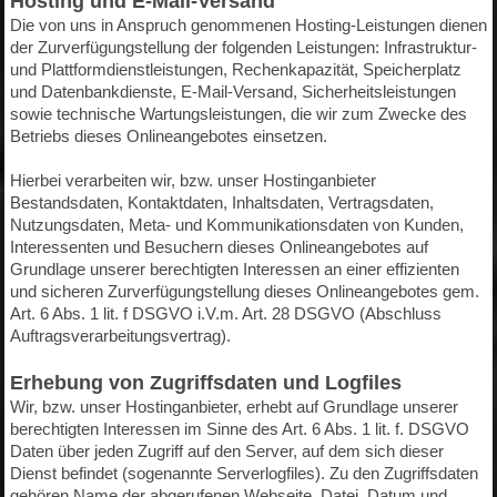
Hosting und E-Mail-Versand
Die von uns in Anspruch genommenen Hosting-Leistungen dienen
der Zurverfügungstellung der folgenden Leistungen: Infrastruktur-
und Plattformdienstleistungen, Rechenkapazität, Speicherplatz
und Datenbankdienste, E-Mail-Versand, Sicherheitsleistungen
sowie technische Wartungsleistungen, die wir zum Zwecke des
Betriebs dieses Onlineangebotes einsetzen.
Hierbei verarbeiten wir, bzw. unser Hostinganbieter
Bestandsdaten, Kontaktdaten, Inhaltsdaten, Vertragsdaten,
Nutzungsdaten, Meta- und Kommunikationsdaten von Kunden,
Interessenten und Besuchern dieses Onlineangebotes auf
Grundlage unserer berechtigten Interessen an einer effizienten
und sicheren Zurverfügungstellung dieses Onlineangebotes gem.
Art. 6 Abs. 1 lit. f DSGVO i.V.m. Art. 28 DSGVO (Abschluss
Auftragsverarbeitungsvertrag).
Erhebung von Zugriffsdaten und Logfiles
Wir, bzw. unser Hostinganbieter, erhebt auf Grundlage unserer
berechtigten Interessen im Sinne des Art. 6 Abs. 1 lit. f. DSGVO
Daten über jeden Zugriff auf den Server, auf dem sich dieser
Dienst befindet (sogenannte Serverlogfiles). Zu den Zugriffsdaten
gehören Name der abgerufenen Webseite, Datei, Datum und