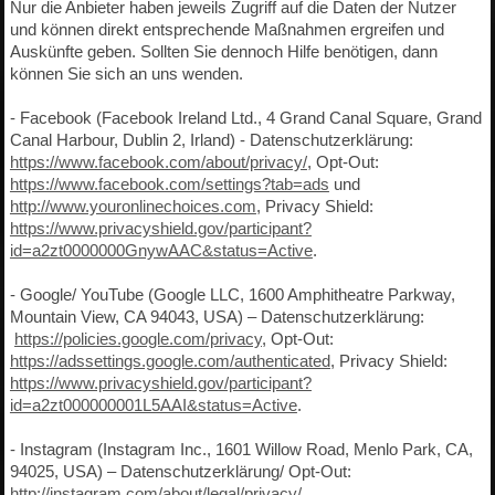
Nur die Anbieter haben jeweils Zugriff auf die Daten der Nutzer
und können direkt entsprechende Maßnahmen ergreifen und
Auskünfte geben. Sollten Sie dennoch Hilfe benötigen, dann
können Sie sich an uns wenden.
- Facebook (Facebook Ireland Ltd., 4 Grand Canal Square, Grand
Canal Harbour, Dublin 2, Irland) - Datenschutzerklärung:
https://www.facebook.com/about/privacy/
, Opt-Out:
https://www.facebook.com/settings?tab=ads
und
http://www.youronlinechoices.com
, Privacy Shield:
https://www.privacyshield.gov/participant?
id=a2zt0000000GnywAAC&status=Active
.
- Google/ YouTube (Google LLC, 1600 Amphitheatre Parkway,
Mountain View, CA 94043, USA) – Datenschutzerklärung:
https://policies.google.com/privacy
, Opt-Out:
https://adssettings.google.com/authenticated
, Privacy Shield:
https://www.privacyshield.gov/participant?
id=a2zt000000001L5AAI&status=Active
.
- Instagram (Instagram Inc., 1601 Willow Road, Menlo Park, CA,
94025, USA) – Datenschutzerklärung/ Opt-Out:
http://instagram.com/about/legal/privacy/
.